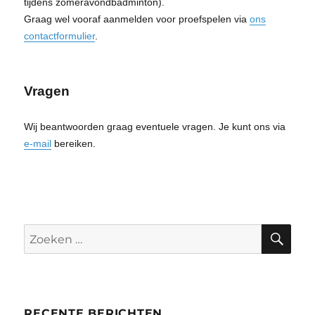
tijdens zomeravondbadminton).
Graag wel vooraf aanmelden voor proefspelen via
ons
contactformulier
.
Vragen
Wij beantwoorden graag eventuele vragen. Je kunt ons via
e-mail
bereiken.
ZO
Zoeken
naar:
RECENTE BERICHTEN