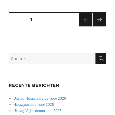
Berichten
PAGINA
1
VOL
paginering
GEN
DE
PAGI
NA
ZO
Zoeken
naar:
RECENTE BERICHTEN
Uitslag Nieuwjaarstoernooi 2026
Nieuwjaarstoernooi 2026
Uitslag Vrijheidstoernooi 2025