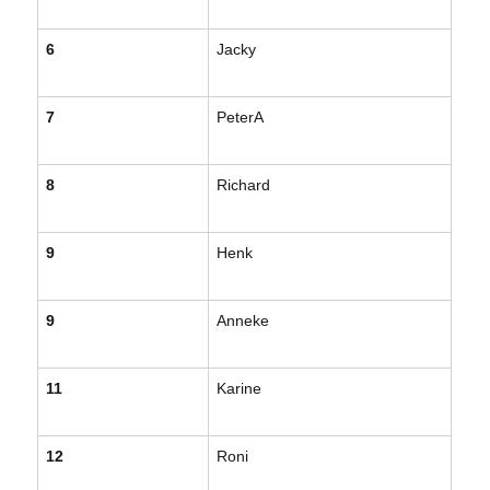
6
Jacky
7
PeterA
8
Richard
9
Henk
9
Anneke
11
Karine
12
Roni