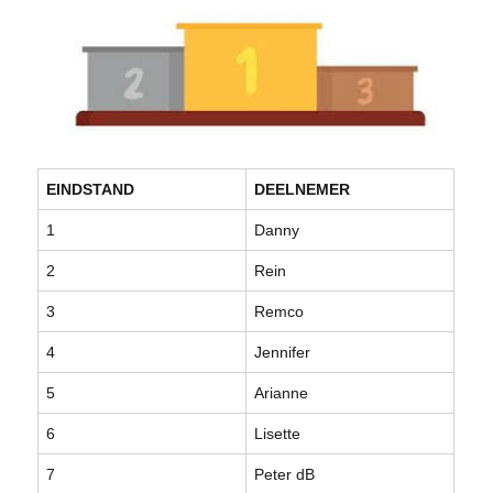
EINDSTAND
DEELNEMER
1
Danny
2
Rein
3
Remco
4
Jennifer
5
Arianne
6
Lisette
7
Peter dB