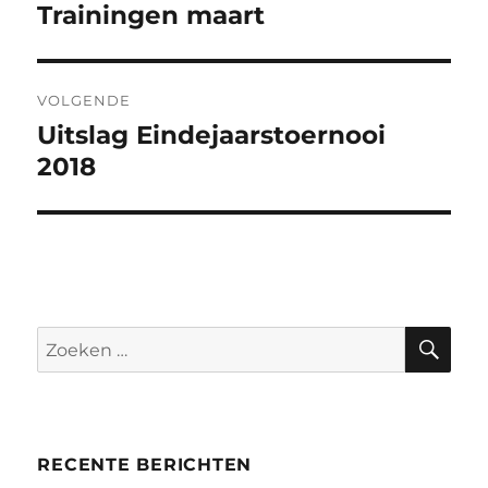
navigatie
Trainingen maart
Vorig
bericht:
VOLGENDE
Uitslag Eindejaarstoernooi
Volgend
bericht:
2018
ZO
Zoeken
naar:
RECENTE BERICHTEN