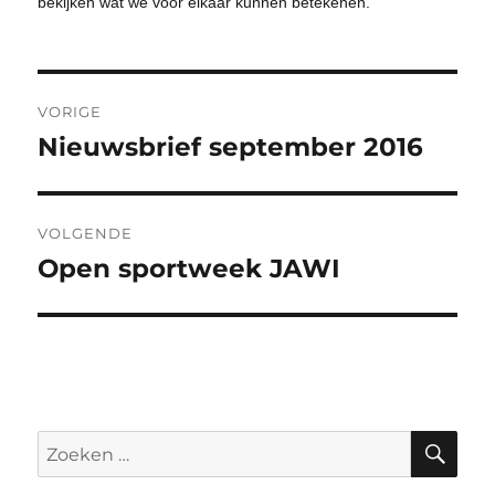
bekijken wat we voor elkaar kunnen betekenen.
Bericht
VORIGE
navigatie
Nieuwsbrief september 2016
Vorig
bericht:
VOLGENDE
Open sportweek JAWI
Volgend
bericht:
ZO
Zoeken
naar: